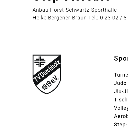
Anbau Horst-Schwartz-Sporthalle
Heike Bergener-Braun Tel.: 0 23 02 / 8
Spo
Turn
Judo
Jiu-J
Tisch
Volle
Aerob
Step-