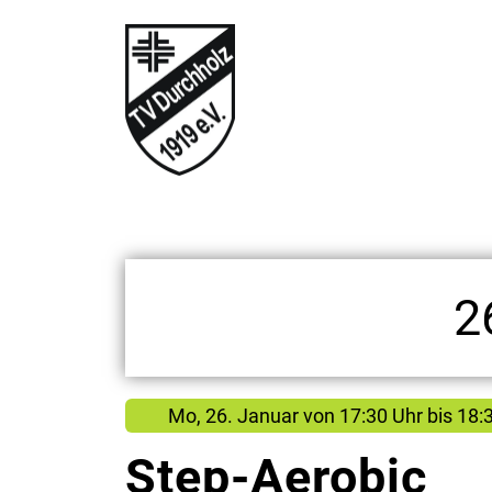
2
Mo, 26. Januar
von
17:30 Uhr bis 18:
Step-Aerobic