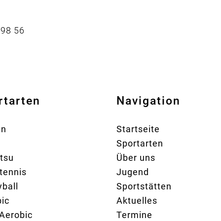
 98 56
rtarten
Navigation
en
Startseite
Sportarten
itsu
Über uns
tennis
Jugend
yball
Sportstätten
ic
Aktuelles
Aerobic
Termine