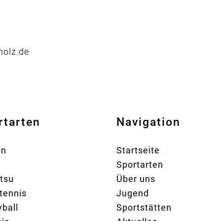
holz.de
rtarten
Navigation
en
Startseite
Sportarten
itsu
Über uns
tennis
Jugend
yball
Sportstätten