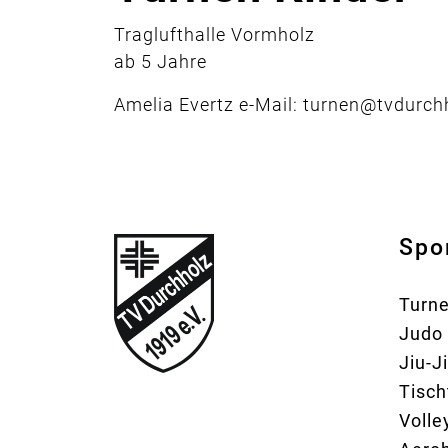
Traglufthalle Vormholz
ab 5 Jahre
Amelia Evertz e-Mail: turnen@tvdurch
Spo
Turn
Judo
Jiu-J
Tisch
Volle