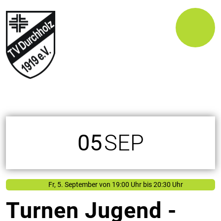
05
SEP
Fr, 5. September
von
19:00 Uhr bis 20:30 Uhr
Turnen Jugend -