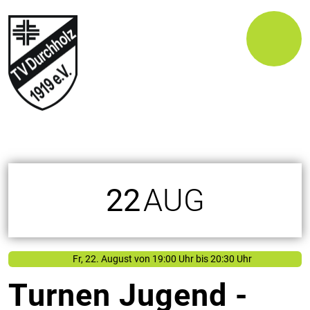
22
AUG
Fr, 22. August
von
19:00 Uhr bis 20:30 Uhr
Turnen Jugend -