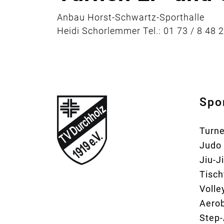
Anbau Horst-Schwartz-Sporthalle
Heidi Schorlemmer Tel.: 01 73 / 8 48 
Spo
Turn
Judo
Jiu-J
Tisch
Volle
Aerob
Step-