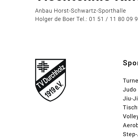
Anbau Horst-Schwartz-Sporthalle
Holger de Boer Tel.: 01 51 / 11 80 09 
Spo
Turn
Judo
Jiu-J
Tisch
Volle
Aerob
Step-