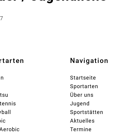
97
rtarten
Navigation
en
Startseite
Sportarten
itsu
Über uns
tennis
Jugend
yball
Sportstätten
ic
Aktuelles
Aerobic
Termine