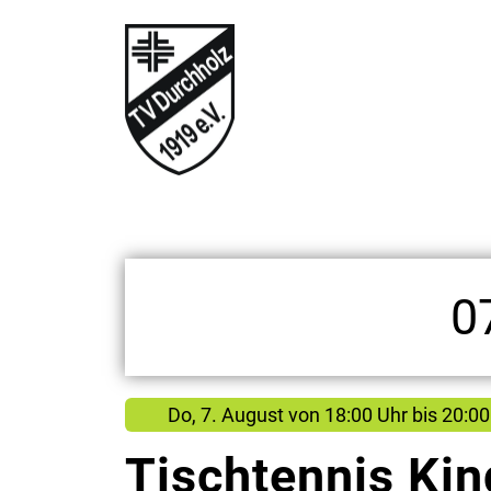
0
Do, 7. August
von
18:00 Uhr bis 20:00
Tischtennis Kin