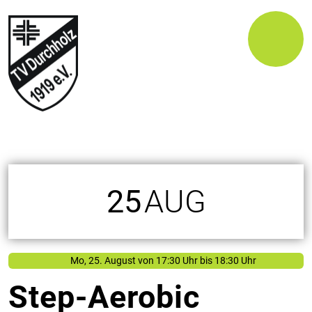
25
AUG
Mo, 25. August
von
17:30 Uhr bis 18:30 Uhr
Step-Aerobic