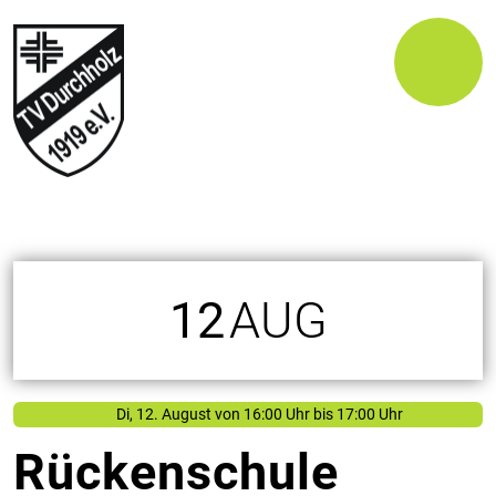
12
AUG
Di, 12. August
von
16:00 Uhr bis 17:00 Uhr
Rückenschule