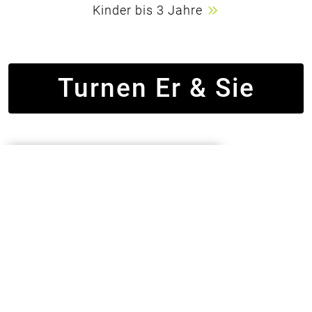
Kinder bis 3 Jahre
Turnen Er & Sie
10
AUG
Mo, 10. August
von
19:00 Uhr bis 21:30 Uhr
Turnen Er- und Sie
Anbau Horst-Schwartz-Sporthalle
Volleyball