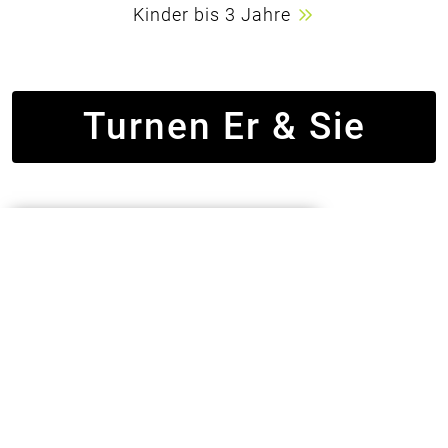
Kinder bis 3 Jahre
Turnen Er & Sie
10
AUG
Mo, 10. August
von
19:00 Uhr bis 21:30 Uhr
Turnen Er- und Sie
Anbau Horst-Schwartz-Sporthalle
Volleyball