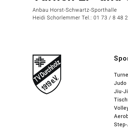
Anbau Horst-Schwartz-Sporthalle
Heidi Schorlemmer Tel.: 01 73 / 8 48 
Spo
Turn
Judo
Jiu-J
Tisch
Volle
Aerob
Step-