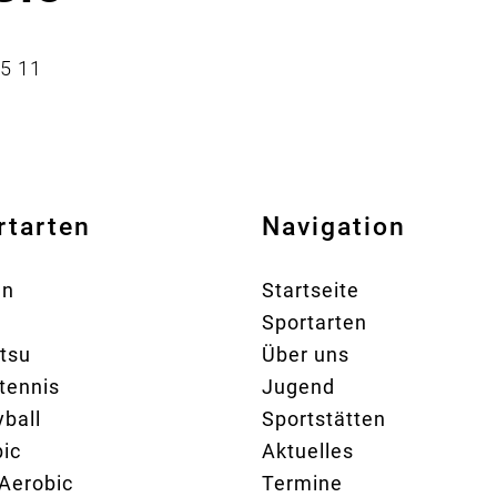
25 11
rtarten
Navigation
en
Startseite
Sportarten
itsu
Über uns
tennis
Jugend
yball
Sportstätten
ic
Aktuelles
Aerobic
Termine